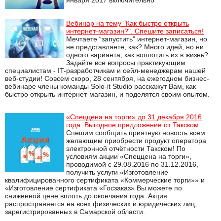
января 2017 включительно
Вебинар на тему "Как быстро открыть
интернет-магазин?". Спешите записаться!
Мечтаете “запустить” интернет-магазин, но
не представляете, как? Много идей, но ни
одного варианта, как воплотить их в жизнь?
Задайте все вопросы практикующим
специалистам - IT-разработчикам и сейл-менеджерам нашей
веб-студии! Совсем скоро, 28 сентября, на ежегодном бизнес-
вебинаре члены команды Solo-it Studio расскажут Вам, как
быстро открыть интернет-магазин, и поделятся своим опытом.
«Спеццена на торги» до 31 декабря 2016
года. Выгодное предложение от Такском
Спешим сообщить приятную новость всем
желающим приобрести продукт оператора
электронной отчётности Такском! По
условиям акции «Спеццена на торги»,
проводимой с 29.08.2016 по 31.12.2016,
получить услуги «Изготовление
квалифицированного сертификата «Коммерческие торги»» и
«Изготовление сертификата «Госзаказ» Вы можете по
сниженной цене вплоть до окончания года. Акция
распространяется на всех физических и юридических лиц,
зарегистрированных в Самарской области.