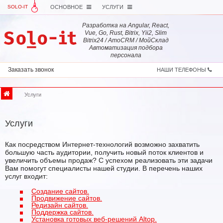
SOLO-IT
ОСНОВНОЕ
УСЛУГИ
Разработка на Angular, React,
Vue, Go, Rust, Bitrix, Yii2, Slim
Bitrix24 / AmoCRM / МойСклад
Автоматизация подбора
персонала
Заказать звонок
НАШИ ТЕЛЕФОНЫ
Услуги
Услуги
Как посредством Интернет-технологий возможно захватить
большую часть аудитории, получить новый поток клиентов и
увеличить объемы продаж? С успехом реализовать эти задачи
Вам помогут специалисты нашей студии. В перечень наших
услуг входит:
Создание сайтов.
Продвижение сайтов.
Редизайн сайтов.
Поддержка сайтов.
Установка готовых веб-решений Altop.