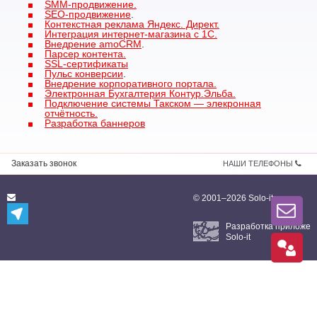
SMM-продвижение.
SEO-продвижение
.
Контекстная реклама Яндекс. Директ.
Интеграция интернет-магазина с 1C
.
Внедрение amoCRM
.
Парсер контента.
SSL-сертификаты
Пульс конверсии
.
Внедрение корпоративного портала.
Электронная Бухгалтерия Контур.Эльба.
Подключение системы Такском — элекронная
отчётность.
Разработка баннеров
Заказать звонок
НАШИ ТЕЛЕФОНЫ
© 2001–2026 Solo-it
Разработка приложен
Solo-it